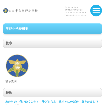
岸野小学校概要
校章
校章説明
校歌
わか竹の 伸びゆくごとく 子どもらよ 眞すぐに伸ばせ 身をたましひ