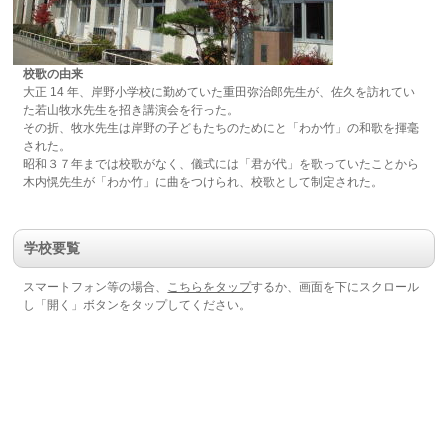
校歌の由来
大正 14 年、岸野小学校に勤めていた重田弥治郎先生が、佐久を訪れてい
た若山牧水先生を招き講演会を行った。
その折、牧水先生は岸野の子どもたちのためにと「わか竹」の和歌を揮毫
された。
昭和３７年までは校歌がなく、儀式には「君が代」を歌っていたことから
木内愰先生が「わか竹」に曲をつけられ、校歌として制定された。
学校要覧
スマートフォン等の場合、
こちらをタップ
するか、画面を下にスクロール
し「開く」ボタンをタップしてください。