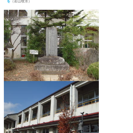
を
（若山牧水）